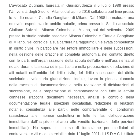
L’avvocato Dugnani, laureata in Giurisprudenza il 5 luglio 1988 presso
l'Università degli Studi di Milano, dall'aprile 2016 collabora part time presso
lo studio notarile Claudia Gangitano di Milano. Dal 1988 ha maturato una
notevole esperienza in ambito notarile, prima presso lo Studio associato
Giuliano Salvini - Alfonso Colombo di Milano; poi dal settembre 2009
presso lo studio notarile associato Alfonso Colombo e Claudia Gangitano
di Milano. Nel corso della sua carriera ha raggiunto un’elevata competenza
in diritto civile, in particolare nel settore immobiliare e delle successioni,
nella gestione delle pratiche in completa autonomia, nel contatto diretto
con le parti, nell’organizzazione della stipula dell'atto e nell’assistenza al
notaio durante la stessa ed in particolare nella preparazione e redazione di
atti notarili nell'ambito del diritto civile, del diritto successorio, del diritto
societario e volontaria giurisdizione. Inoltre, lavora in piena autonomia
nella raccolta di documentazione e nella redazione di dichiarazioni di
successione, nella preparazione di compravendite con tutte le attività
connesse (raccolta documenti necessari, analisi e controllo della
documentazione legale, ispezioni ipocatastali, redazione di relazioni
notarile, consulenza alle parti), nelle compravendite di condomini
(assistenza alle imprese costruttrici in tutte le fasi dell'operazione
immobiliare dall'acquisto dell'area alle vendite frazionate delle porzioni
immobiliari). Ha superato il corso di formazione per mediatori di
controversie civili e commerciali in data 1° luglio 2011 di I.S.D.A.C.I. Istituto