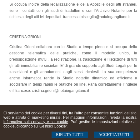
Si occupa inoltre della legalizzazione e della Apostille degli atti stranieri,
tiene i contatti con gli studi di traduttori e con l'Archivio Notarile per la
richiesta degli atti ivi depositati. francesca.bisceglia@notaiogangitano.it
CRISTINA GRIONI
Cristina Grioni collabora con lo Studio a tempo pieno e si occupa della
gestione telematica delle pratiche, come il modello unico, la
predisposizione mutui, la registrazione, la trascrizione e l’iscrizione di tutti
gli atti immobiliari e societari. E' di grande supporto agli Studi Legali per le
trascrizioni e gli annotamenti dagli stessi richiesti. La sua competenza
anche informatica rende lo Studio notarile dinamico ed efficiente a
soddisfare in tempi rapidi le pratiche on line. Parla correttamente l’inglese
e il francese. cristina.grioni@notaiogangitano.it
Ci serviamo dei cookie per diversi fini, tra l'altro per consentire funzioni del sito
web e attività di marketing mirate. Per maggiori informazioni, riveda la nostra
informativa sulla privacy e sui cookie
. Può gestire le impostazioni relative ai
DOTT.SSA CLAUDIA GANGITANO - NOTAIO
cookie, cliccando su 'Gestisci Cookie'.
Via Borgogna n. 5
Milano (MM1 San Babila)
, MI 20122
Viale Fratelli Casiraghi n. 34 Sesto San Giovanni (MM1 Sesto Rondò)
RIFIUTA TUTTI
ACCETTA TUTTI
MI 20099