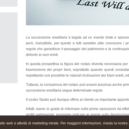
La successione ereditaria è legata ad un evento triste e spesso 
però, ineludibile, per questo a tutti sarebbe utile conoscere i p
regole che garantisce il passaggio del patrimonio e la continuazione 
defunto ai suoi eredi.
In questa prospettiva la figura del notaio diventa necessaria pe
trasmissione dei propri beni, soprattutto quando questi consistan
rispettando ove possibile le naturali inclinazioni dei futuri eredi, ed
Tuttavia, la consulenza del notaio può essere preziosa anche prima
successione ereditaria segua determinate regole.
Il nostro Studio può dunque offrire al cliente un importante apport
Infatti, siamo in grado di informare sulle prime operazioni da ef
profili patrimoniali, possiamo indicare le regole sulla devoluzion
alla successione legittima (regolata solo dalla legge), e/o alla s
l sito web e attività di marketing mirate. Per maggiori informazioni, riveda la nostra
di chi ha lasciato un testamento); siamo in grado di verificare - ne