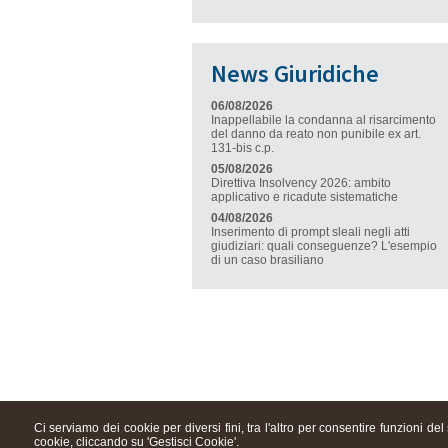
News Giuridiche
06/08/2026
Inappellabile la condanna al risarcimento
del danno da reato non punibile ex art.
131-bis c.p.
05/08/2026
Direttiva Insolvency 2026: ambito
applicativo e ricadute sistematiche
04/08/2026
Inserimento di prompt sleali negli atti
giudiziari: quali conseguenze? L'esempio
di un caso brasiliano
Ci serviamo dei cookie per diversi fini, tra l'altro per consentire funzioni de
cookie, cliccando su 'Gestisci Cookie'.