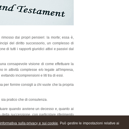
rimosso dai propri pensieri: la morte; essa è,
rincipi del diritto successorio, un complesso di
di tutti i rapporti giuridici attivi e passivi dal
r una consapevole visione di come effettuare la
o in attività complesse e/o legate all'impresa,
 evitando incomprensioni e liti tra di essi.
 per fornire consigli a chi vuole che la propria
o sia pratico che di consulenza.
fettuare quando avviene un decesso e, quanto ai
e della successione, con particolare riferimento
uccessione testamentaria (regolata dalla volontà
informativa sulla privacy e sui cookie
. Può gestire le impostazioni relative ai
l caso concreto - se vi siano dei soggetti (detti