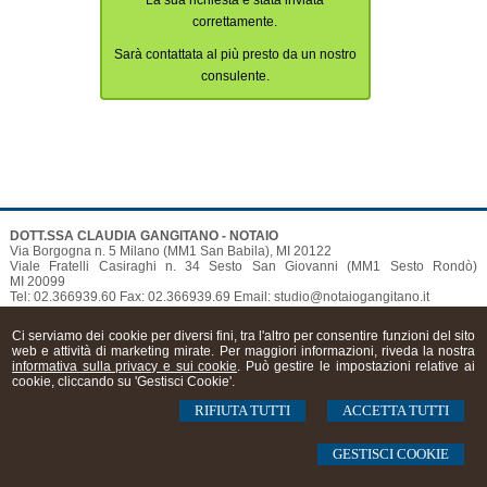
La sua richiesta è stata inviata
correttamente.
Sarà contattata al più presto da un nostro
consulente.
DOTT.SSA CLAUDIA GANGITANO - NOTAIO
Via Borgogna n. 5
Milano (MM1 San Babila)
, MI 20122
Viale Fratelli Casiraghi n. 34 Sesto San Giovanni (MM1 Sesto Rondò)
MI 20099
Tel: 02.366939.60 Fax: 02.366939.69 Email: studio@notaiogangitano.it
© 2026 Copyright Studio Notaio Gangitano. Tutti i diritti riservati | P.IVA 09381820969 |
Sitemap
-
Privacy
-
Cookie Policy
-
Gestisci Cookie
-
Credits
Ci serviamo dei cookie per diversi fini, tra l'altro per consentire funzioni del sito
web e attività di marketing mirate. Per maggiori informazioni, riveda la nostra
informativa sulla privacy e sui cookie
. Può gestire le impostazioni relative ai
cookie, cliccando su 'Gestisci Cookie'.
RIFIUTA TUTTI
ACCETTA TUTTI
GESTISCI COOKIE